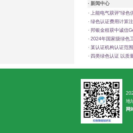
· 新闻中心
·
上能电气获评“绿色
·
绿色认证费用计算
·
邦银金租获中诚信G
·
2024年国家级绿色
·
某认证机构认证范
·
四类绿色认证 以质
20
地
网