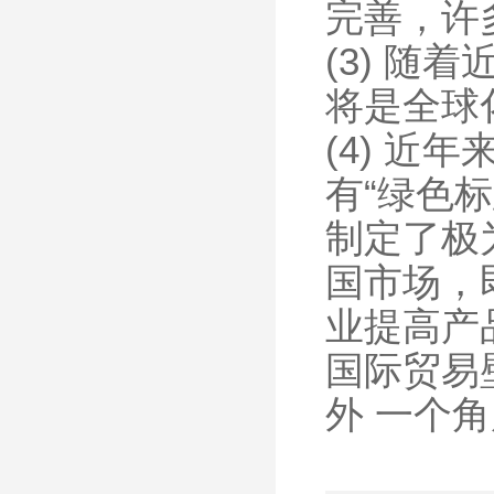
完善，许
(3) 
将是全球
(4) 
有“绿色
制定了极
国市场，
业提高产
国际贸易
外 一个